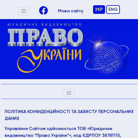
УКР
ENG
Мова сайту
ПОЛІТИКА КОНФІДЕНЦІЙНОСТІ ТА ЗАХИСТУ ПЕРСОНАЛЬНИХ
ДАНИХ
Управління Сайтом здійснюється ТОВ «Юридичне
видавництво “Право України”», код ЄДРПОУ 38781115,