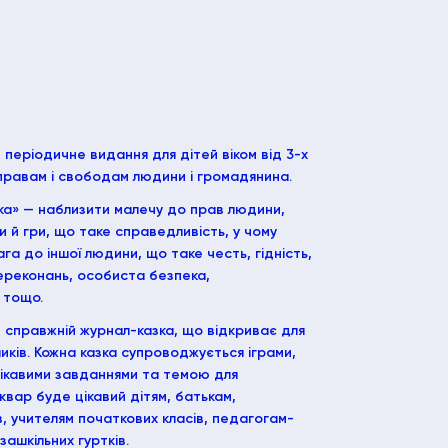
 періодичне видання для дітей віком від 3-х
 правам і свободам людини і громадянина.
а» — наблизити малечу до прав людини,
и й гри, що таке справедливість, у чому
ага до іншої людини, що таке честь, гідність,
ереконань, особиста безпека,
 тощо.
 справжній журнал-казка, що відкриває для
иків. Кожна казка супроводжується іграми,
цікавими завданнями та темою для
вар буде цікавий дітям, батькам,
, учителям початкових класів, педагогам-
ашкільних гуртків.