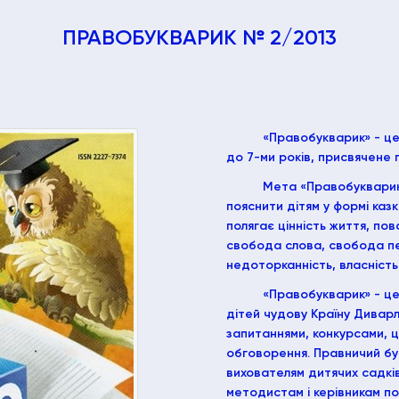
ПРАВОБУКВАРИК № 2/2013
«Правобукварик» - це
до 7-ми років, присвячене
Мета «Правобукварик
пояснити дітям у формі казк
полягає цінність життя, пов
свобода слова, свобода п
недоторканність, власність
«Правобукварик» - це
дітей чудову Країну Диварл
запитаннями, конкурсами, 
обговорення. Правничий бук
вихователям дитячих садків
методистам і керівникам поз