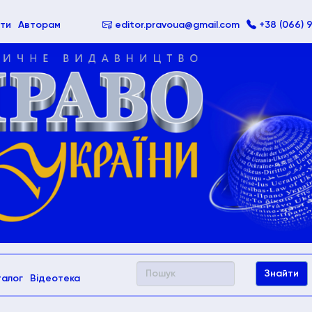
ти
Авторам
editor.pravoua@gmail.com
+38 (066) 
талог
Відеотека