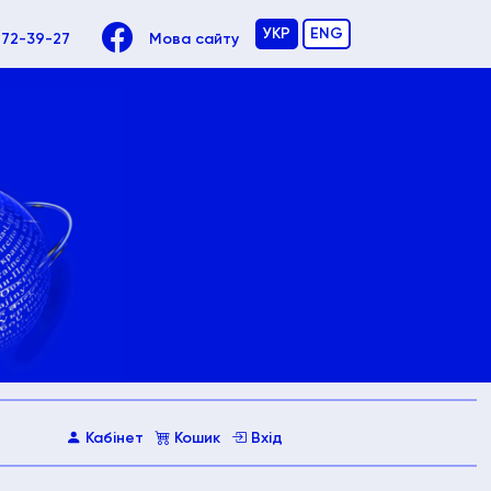
УКР
ENG
972-39-27
Мова сайту
Кабінет
Кошик
Вхід