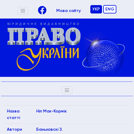
УКР
ENG
Мова сайту
Назва
Ніл Мак-Кормік
статті
Автори
Баньковскі З.