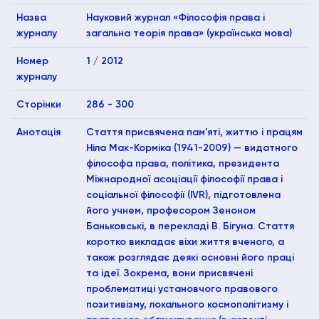
Назва
Науковий журнал «Філософія права і
журналу
загальна теорія права» (українська мова)
Номер
1 / 2012
журналу
Сторінки
286 - 300
Анотація
Стаття присвячена пам'яті, життю і працям
Ніла Мак-Корміка (1941-2009) — видатного
філософа права, політика, президента
Міжнародної асоціації філософії права і
соціальної філософії (IVR), підготовлена
його учнем, професором Зеноном
Баньковські, в перекладі В. Бігуна. Стаття
коротко викладає віхи життя вченого, а
також розглядає деякі основні його праці
та ідеї. Зокрема, вони присвячені
проблематиці установчого правового
позитивізму, локального космополітизму і