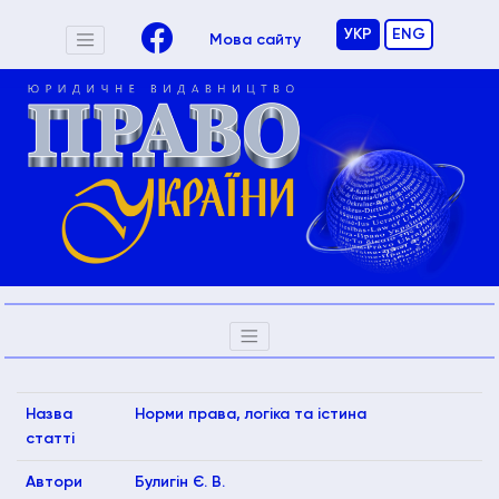
УКР
ENG
Мова сайту
Назва
Норми права, логіка та істина
статті
Автори
Булигін Є. В.