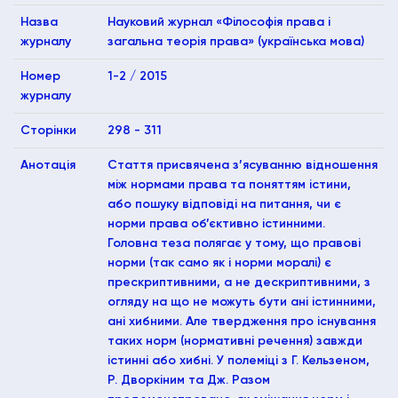
Назва
Науковий журнал «Філософія права і
журналу
загальна теорія права» (українська мова)
Номер
1-2 / 2015
журналу
Сторінки
298 - 311
Анотація
Стаття присвячена з’ясуванню відношення
між нормами права та поняттям істини,
або пошуку відповіді на питання, чи є
норми права об’єктивно істинними.
Головна теза полягає у тому, що правові
норми (так само як і норми моралі) є
прескриптивними, а не дескриптивними, з
огляду на що не можуть бути ані істинними,
ані хибними. Але твердження про існування
таких норм (нормативні речення) завжди
істинні або хибні. У полеміці з Г. Кельзеном,
Р. Дворкіним та Дж. Разом