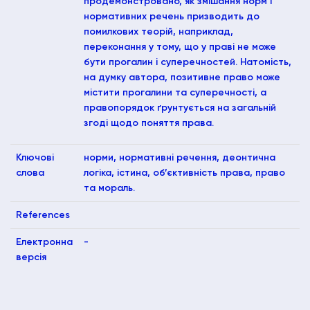
продемонстровано, як змішання норм і
нормативних речень призводить до
помилкових теорій, наприклад,
переконання у тому, що у праві не може
бути прогалин і суперечностей. Натомість,
на думку автора, позитивне право може
містити прогалини та суперечності, а
правопорядок ґрунтується на загальній
згоді щодо поняття права.
Ключові
норми, нормативні речення, деонтична
слова
логіка, істина, об’єктивність права, право
та мораль.
References
Електронна
-
версія