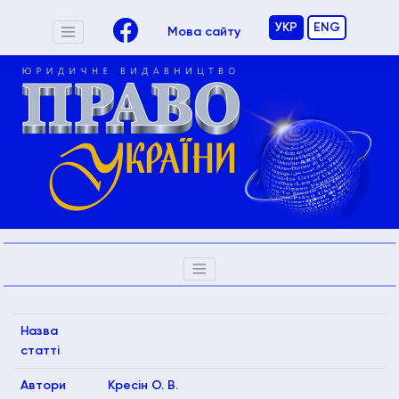
УКР
ENG
Мова сайту
Назва
статті
Автори
Кресін О. В.