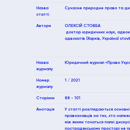
Назва
Сучасне природне право та ди
статті
Автори
ОЛЕКСІЙ СТОВБА
доктор юридичних наук, адвокат
адвокатів (Харків, Україна) sto
Назва
Юридичний журнал «Право Украї
журналу
Номер
1 / 2021
журналу
Сторінки
88 - 101
Анотація
У статті розглядаються основні
правознавців на тих, хто належ
між якими точаться палкі дискус
пострадянському просторі не пр