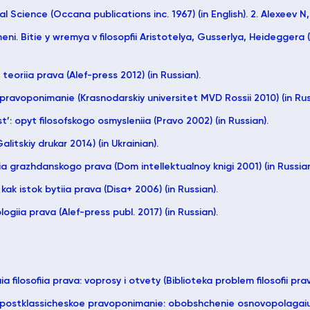
l Science (Occana publications inc. 1967) (in English). 2. Alexeev N, 
i. Bitie y wremya v filosopfii Aristotelya, Gusserlya, Heideggera (
teoriia prava (Alef-press 2012) (in Russian).
pravoponimanie (Krasnodarskiy universitet MVD Rossii 2010) (in Rus
’: opyt filosofskogo osmysleniia (Pravo 2002) (in Russian).
alitskiy drukar 2014) (in Ukrainian).
a grazhdanskogo prava (Dom intellektualnoy knigi 2001) (in Russian
kak istok bytiia prava (Disa+ 2006) (in Russian).
giia prava (Alef-press publ. 2017) (in Russian).
a filosofiia prava: voprosy i otvety (Biblioteka problem filosofii prav
i postklassicheskoe pravoponimanie: obobshchenie osnovopolagaius