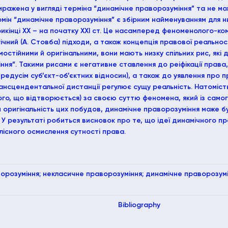
иражена у вигляді терміна “динамічне праворозуміння” та не мо
ін “динамічне праворозуміння” є збірним найменуванням для низ
інці ХХ – на початку XXI ст. Це насамперед феноменолого-комуні
ний (А. Стовба) підходи, а також концепція правової реальності
мостійними й оригінальними, вони мають низку спільних рис, які 
ня”. Такими рисами є негативне ставлення до реіфікації права
редусім суб’єкт-об’єктних відносин), а також до уявлення про 
рансцендентальної дистанції регулює сущу реальність. Натоміст
ого, що відтворюється) за своєю суттю феномена, який із самог
оригінальність цих побудов, динамічне праворозуміння може бути
 У результаті робиться висновок про те, що ідеї динамічного 
лісного осмислення сутності права.
орозуміння; некласичне праворозуміння; динамічне праворозумі
Bibliography