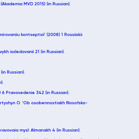
(Akademia MVD 2015) (in Russian).
rovaniiu kontseptsii’ (2008) 1 Rossiiskii
ykh issledovanii 21 (in Russian).
(in Russian).
).
) 6 Pravovedenie 342 (in Russian).
Martyshyn О. ‘Ob osobennostiakh filosofsko-
 pravovaia mysl: Almanakh 4 (in Russian).