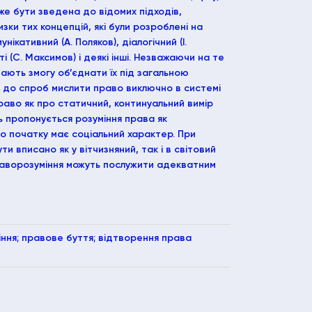
же бути зведена до відомих підходів,
ки тих концепцій, які були розроблені на
кативний (А. Поляков), діалогічний (І.
 (С. Максимов) і деякі інші. Незважаючи на те
дають змогу об’єднати їх під загальною
, до спроб мислити право виключно в системі
право як про статичний, континуальний вимір
ь пропонується розуміння права як
о початку має соціальний характер. При
 вписано як у вітчизняний, так і в світовий
праворозуміння можуть послужити адекватним
ння; правове буття; відтворення права