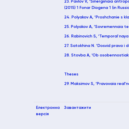
23. Pavlov V, ‘Sinergiinaia antr
(2015) 1 Fonar Diogena 1 (in Russia
24. Polyakov A, ‘Proshchanie s kla
25. Polyakov A, ‘Sovremennaia teo
26. Rabinovich S, ‘Temporal`naya 
27. Satokhina N. ‘Dosvid prava i 
28. Stovba A, ‘Ob osobennostiakh
Theses
29. Maksimov S, ‘Pravovaia real’no
Електронна
Завантажити
версія