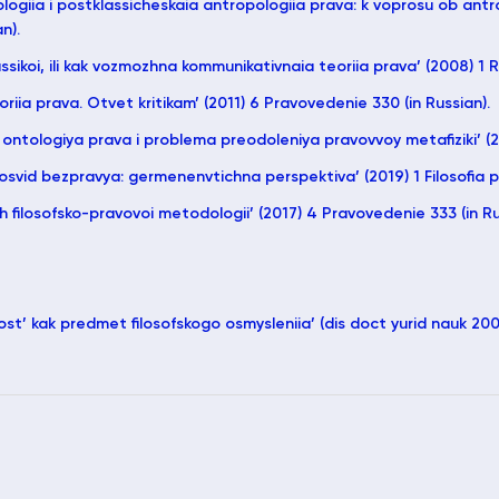
opologiia i postklassicheskaia antropologiia prava: k voprosu ob a
n).
ssikoi, ili kak vozmozhna kommunikativnaia teoriia prava’ (2008) 1 Ro
riia prava. Otvet kritikam’ (2011) 6 Pravovedenie 330 (in Russian).
ontologiya prava i problema preodoleniya pravovvoy metafiziki’ (2
dosvid bezpravya: germenenvtichna perspektiva’ (2019) 1 Filosofia pr
 filosofsko-pravovoi metodologii’ (2017) 4 Pravovedenie 333 (in Ru
st’ kak predmet filosofskogo osmysleniia’ (dis doct yurid nauk 2002