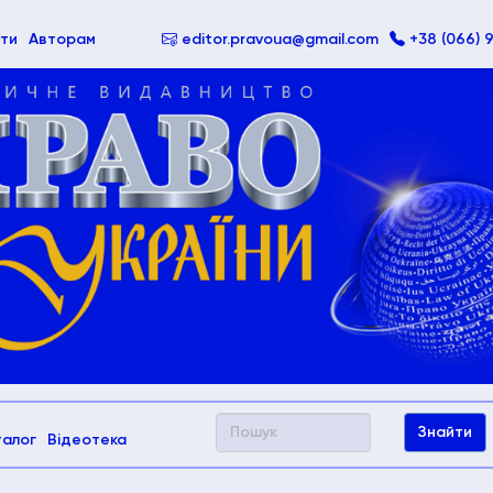
ти
Авторам
editor.pravoua@gmail.com
+38 (066) 
талог
Відеотека