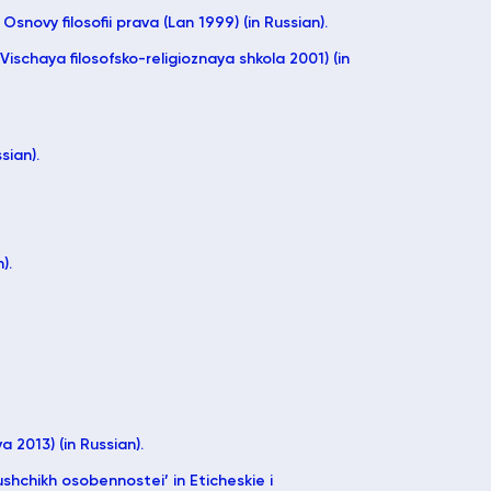
Osnovy filosofii prava (Lan 1999) (in Russian).
Vischaya filosofsko-religioznaya shkola 2001) (in
sian).
).
a 2013) (in Russian).
hchikh osobennostei’ in Eticheskie i