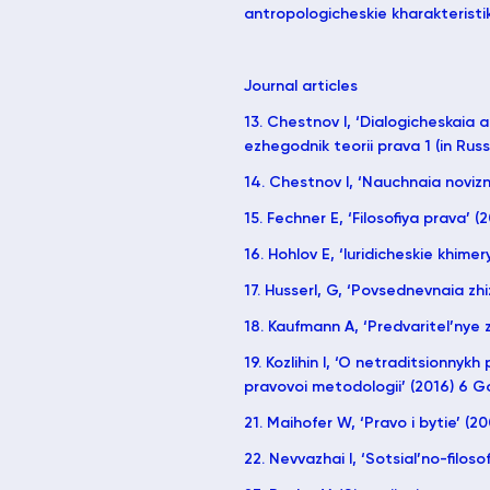
antropologicheskie kharakteristi
Journal articles
13. Chestnov I, ‘Dialogicheskaia a
ezhegodnik teorii prava 1 (in Russ
14. Chestnov I, ‘Nauchnaia novizna
15. Fechner E, ‘Filosofiya prava’ (
16. Hohlov E, ‘Iuridicheskie khime
17. Husserl, G, ‘Povsednevnaia zhiz
18. Kaufmann A, ‘Predvaritel’nye 
19. Kozlihin I, ‘O netraditsionny
pravovoi metodologii’ (2016) 6 Go
21. Maihofer W, ‘Pravo i bytie’ (20
22. Nevvazhai I, ‘Sotsial’no-filoso