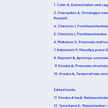
1. Cohn G, Existentialism and Lega
3. Chernyakov A, Ontologiya vremen
Russian).
4. Chestnov I, Postklassicheskaia 
5. Chestnov I, Postklassicheskoe 
6. Maksimov S, Pravovaia real’nost
7. Rabinovich P, Filosofiya prava (G
8. Raynach A, Apriornye osnovanii
9. Stovba A, Pravovaia situatsiia 
10. Stovba A, Temporal’naia ontolo
Edited books
11. Stovba A (red), Neklassicheskai
12. Tymoshyna E, ‘Klassicheskoe 