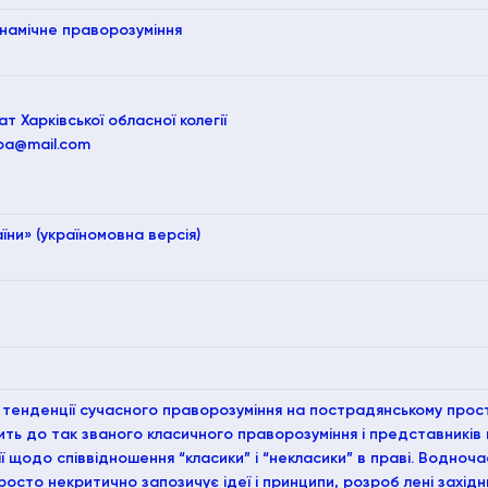
намічне праворозуміння
 Харківської обласної колегії
vba@mail.com
ни» (україномовна версія)
 тенденції сучасного праворозуміння на пострадянському прост
ить до так званого класичного праворозуміння і представників 
ії щодо співвідношення “класики” і “некласики” в праві. Водноч
осто некритично запозичує ідеї і принципи, розроб лені захід