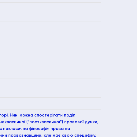
орі. Нині можна спостерігати поділ
некласичної (“посткласичної”) правової думки,
ас некласична філософія права на
ними правознавцями, але має свою специфіку,