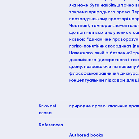
яка може бути найбільш точно в
зокрема природного права. Терм
пострадянському просторі наприк
Честнов), темпорально-онтологіч
що погляди всіх цих учених є са
назвою “динамічне праворозумін
логіко-понятійних координат (пе
Належного, який із безпечної т
динамічного (дискретного і так
цьому, незважаючи на новизну й 
філософськоправничий дискурс.
концептуальним підходом для ці
Ключові
природне право; класичне прав
слова
References
Authored books