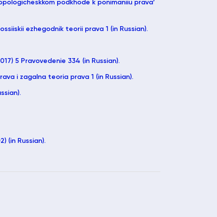
ntropologicheskkom podkhode k ponimaniiu prava’
ssiiskii ezhegodnik teorii prava 1 (in Russian).
017) 5 Pravovedenie 334 (in Russian).
ava i zagalna teoria prava 1 (in Russian).
ssian).
) (in Russian).