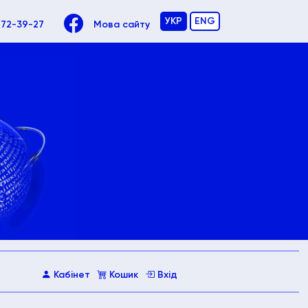
УКР
ENG
972-39-27
Мова сайту
Кабінет
Кошик
Вхід