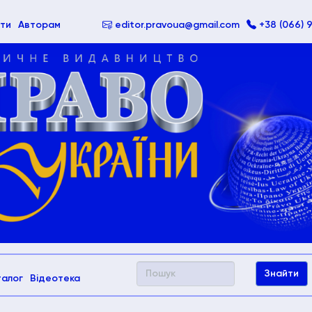
ти
Авторам
editor.pravoua@gmail.com
+38 (066) 
талог
Відеотека