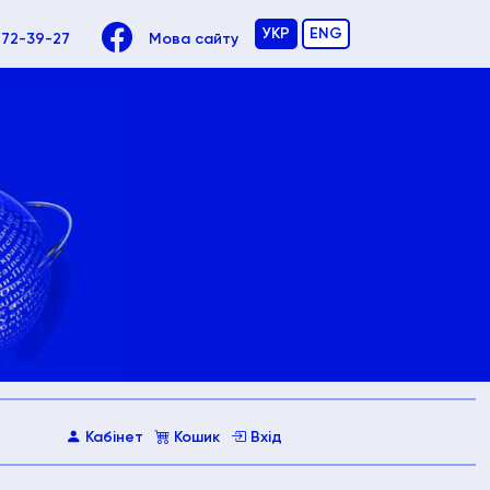
УКР
ENG
972-39-27
Мова сайту
Кабінет
Кошик
Вхід