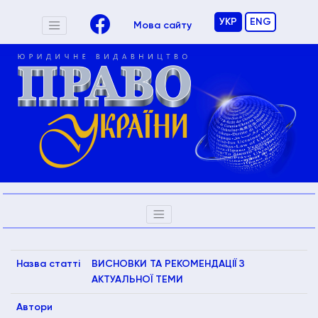
УКР
ENG
Мова сайту
Назва статті
ВИСНОВКИ ТА РЕКОМЕНДАЦІЇ З
АКТУАЛЬНОЇ ТЕМИ
Автори