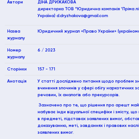
Автори
ДІНА ДРИЖАКОВА
директорка ТОВ “Юридична компанія ‘Пріма лід
Україна) d.dryzhakova@gmail.com
Назва
Юридичний журнал «Право України» (україномо
журналу
Номер
6 / 2023
журналу
Сторінки
157 - 171
Анотація
У статті досліджено питання щодо проблем зн
вчинення злочинів у сфері обігу наркотичних з
речовин, їх аналогів або прекурсорів.
Зазначено про те, що рішення про арешт май
набуває інди відуальної специфіки і змісту, щ
в предметі, підставах заявлених вимог, обстав
доказуванню, меті, завданнях і правових насл
заявлених вимог.