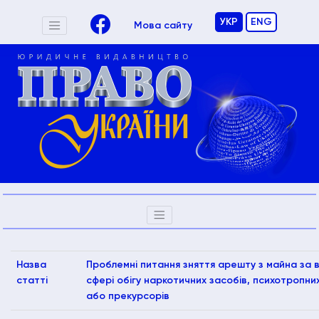
УКР
ENG
Мова сайту
Назва
Проблемні питання зняття арешту з майна за в
статті
сфері обігу наркотичних засобів, психотропних
або прекурсорів