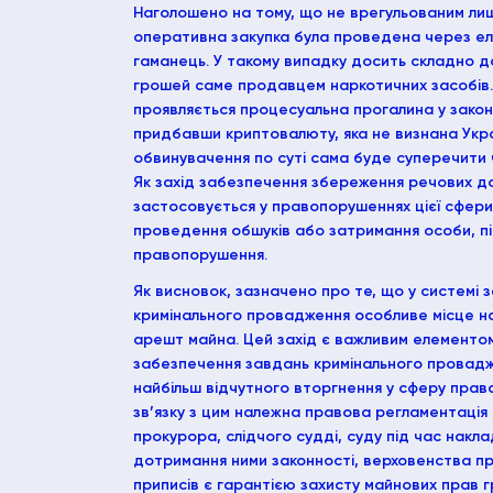
Наголошено на тому, що не врегульованим ли
оперативна закупка була проведена через е
гаманець. У такому випадку досить складно 
грошей саме продавцем наркотичних засобів. 
проявляється процесуальна прогалина у закон
придбавши криптовалюту, яка не визнана Укр
обвинувачення по суті сама буде суперечити 
Як захід забезпечення збереження речових д
застосовується у правопорушеннях цієї сфери 
проведення обшуків або затримання особи, пі
правопорушення.
Як висновок, зазначено про те, що у системі 
кримінального провадження особливе місце на
арешт майна. Цей захід є важливим елементом
забезпечення завдань кримінального провад
найбільш відчутного вторгнення у сферу права
зв’язку з цим належна правова регламентація д
прокурора, слідчого судді, суду під час накл
дотримання ними законності, верховенства пр
приписів є гарантією захисту майнових прав 