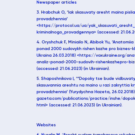
Newspaper articles
3. Hrabchuk O, ‘Iak skasuvaty aresht maina pisli
provadzhennia’
<https://protocol.ua/ua/yak_skasuvati_aresht
kriminalnogo_provadgennya> (accessed: 21.06.202
4. Oryshchuk F, Miniailo N, Abibok Yu, ‘Anatomiia
ponad 2000 sudovykh rishen kazhe pro biznes-kli
Ukraina 26.03.2018) <https://voxukraine.org/an
analiz-ponad-2000-sudovih-rishenkazhepro-bizn
(accessed: 21.06.2023) (in Ukrainian).
5. Shaposhnikova I, ‘“Dopoky tse bude vidbuvat
skasuvannia areshtu na maino u razi zakryttia k
provadzhennia’ (Yurydychna Hazeta, 26.02.2018)
gazeta.com/publications/practice/inshe/dopok
html> (accessed: 21.06.2023) (in Ukrainian).
Websites
6. Nuralin M, ‘Aresht sudom tymchasovo vyluche