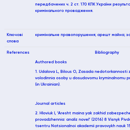
передбачених ч. 2 ст. 170 КПК України результ
кримінального провадження.
Ключові
кримінальне правопорушення; арешт майна; за
слова
References
Bibliography
Authored books
1. Udalova L, Bilous O, Zasada nedotorkannosti 
volodinnia osoby u dosudovomu kryminalnomu p
(in Ukrainian).
Journal articles
2. Hloviuk I, ‘Aresht maina yak zakhid zabezpec
provadzhennia: analiz novel’ (2016) 8 Visnyk Pi
tsentru Natsionalnoi akademii pravovykh nauk 158