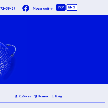
УКР
ENG
972-39-27
Мова сайту
Кабінет
Кошик
Вхід