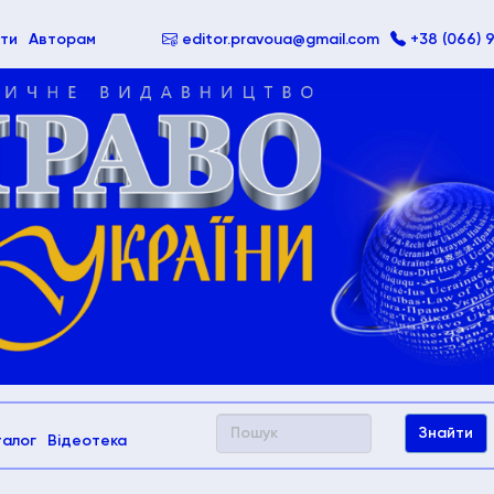
ти
Авторам
editor.pravoua@gmail.com
+38 (066) 
талог
Відеотека