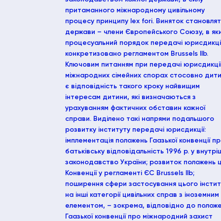
притаманного міжнародному цивільному
процесу принципу lex fori. Виняток становлят
держави – члени Європейського Союзу, в як
процесуальний порядок передачі юрисдикці
конкретизовано регламентом Brussels IIb.
Ключовим питанням при передачі юрисдикції
міжнародних сімейних спорах стосовно дит
є відповідність такого кроку найвищим
інтересам дитини, які визначаються з
урахуванням фактичних обставин кожної
справи. Виділено такі напрями подальшого
розвитку інституту передачі юрисдикції:
імплементація положень Гаазької конвенції п
батьківську відповідальність 1996 р. у внутрі
законодавство України; розвиток положень ц
Конвенції у регламенті ЄС Brussels IIb;
поширення сфери застосування цього інстит
на інші категорії цивільних справ з іноземним
елементом, – зокрема, відповідно до полож
Гаазької конвенції про міжнародний захист