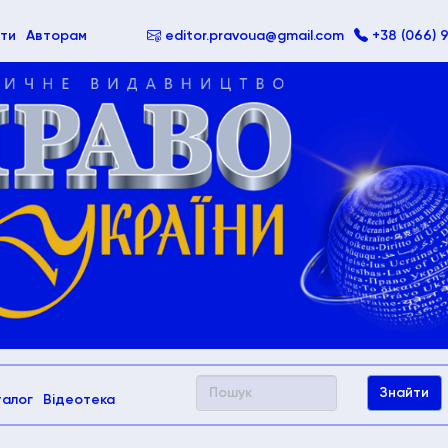
ти
Авторам
editor.pravoua@gmail.com
+38 (066) 
талог
Відеотека