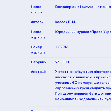
Назва
Експропріація і вилучення майн
статті
Автори
Коссак В. М.
Назва
Юридичний журнал «Право Украї
журналу
Номер
1 / 2016
журналу
Сторінки
93 - 100
Анотація
У статті аналізуються підстави
власності є винятком із принци
учасниць ЄС показує, що голов
європейських країн свідчить пр
При цьому повинен бути дотриман
неможливість задовольнити сусп