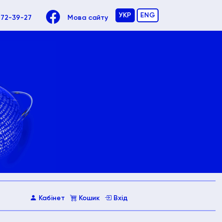
УКР
ENG
972-39-27
Мова сайту
Кабінет
Кошик
Вхід