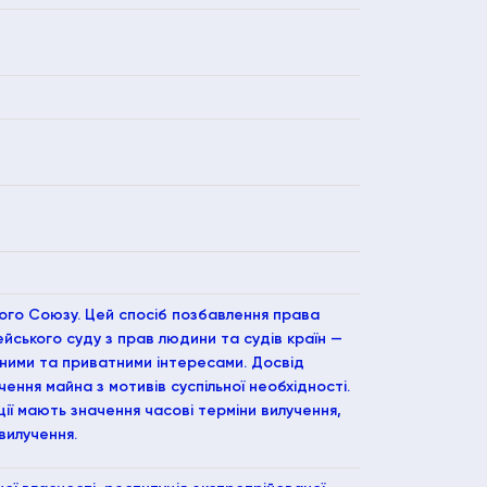
ького Союзу. Цей спосіб позбавлення права
йського суду з прав людини та судів країн —
ними та приватними інтересами. Досвід
ення майна з мотивів суспільної необхідності.
ції мають значення часові терміни вилучення,
вилучення.