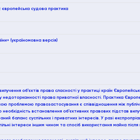
а: європейська судова практика
ни» (україномовна версія)
 вилучення об’єктів права сласності у практиці країн Європейс
пу недоторканності права приватної власності. Практика Європе
ною проблемою правозастосування є співвідношення між публіч
о необхідність встановлення об’єктивних правових підстав вилуч
ий баланс суспільних і приватних інтересів. У разі експропріа
ільні інтереси іншим чином та спосіб використання майна після 