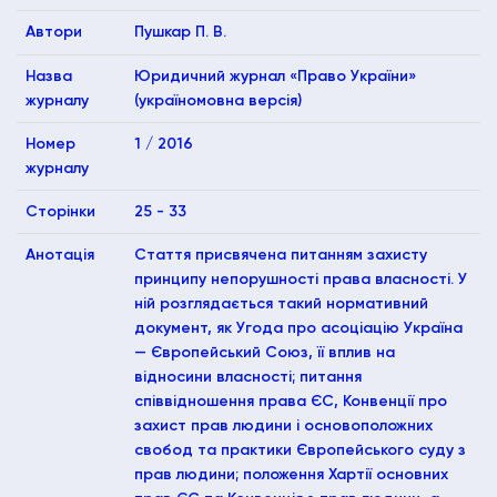
Автори
Пушкар П. В.
Назва
Юридичний журнал «Право України»
журналу
(україномовна версія)
Номер
1 / 2016
журналу
Сторінки
25 - 33
Анотація
Стаття присвячена питанням захисту
принципу непорушності права власності. У
ній розглядається такий нормативний
документ, як Угода про асоціацію Україна
— Європейський Союз, її вплив на
відносини власності; питання
cпіввідношення права ЄС, Конвенції про
захист прав людини і основоположних
свобод та практики Європейського суду з
прав людини; положення Хартії основних