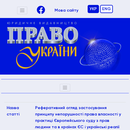
УКР
ENG
Мова сайту
Назва
Реферативний огляд застосування
статті
принципу непорушності права власності у
практиці Європейського суду з прав
людини та в країнах ЄС і українські реалії