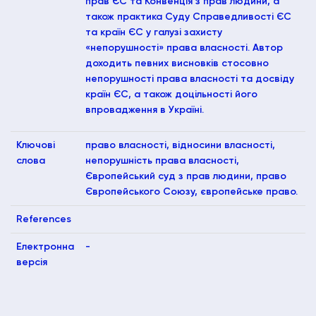
прав ЄС та Конвенція з прав людини, а
також практика Суду Справедливості ЄС
та країн ЄС у галузі захисту
«непорушності» права власності. Автор
доходить певних висновків стосовно
непорушності права власності та досвіду
країн ЄС, а також доцільності його
впровадження в Україні.
Ключові
право власності, відносини власності,
слова
непорушність права власності,
Європейський суд з прав людини, право
Європейського Союзу, європейське право.
References
Електронна
-
версія