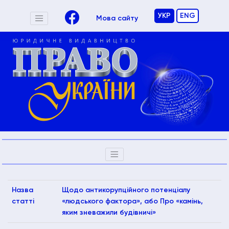
УКР
ENG
Мова сайту
Назва
Щодо антикорупційного потенціалу
статті
«людського фактора», або Про «камінь,
яким зневажили будівничі»