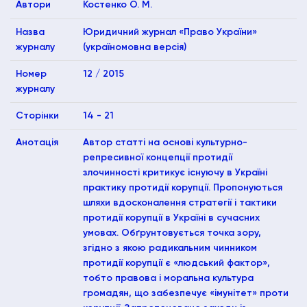
Автори
Костенко О. М.
Назва
Юридичний журнал «Право України»
журналу
(україномовна версія)
Номер
12 / 2015
журналу
Сторінки
14 - 21
Анотація
Автор статті на основі культурно-
репресивної концепції протидії
злочинності критикує існуючу в Україні
практику протидії корупції. Пропонуються
шляхи вдосконалення стратегії і тактики
протидії корупції в Україні в сучасних
умовах. Обґрунтовується точка зору,
згідно з якою радикальним чинником
протидії корупції є «людський фактор»,
тобто правова і моральна культура
громадян, що забезпечує «імунітет» проти