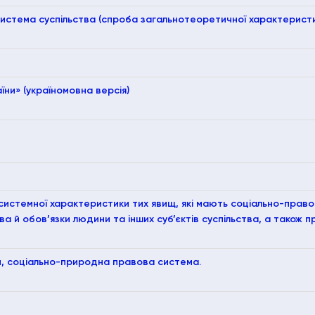
стема суспільства (спроба загальнотеоретичної характеристи
ни» (україномовна версія)
системної характеристики тих явищ, які мають соціально-прав
а й обов’язки людини та інших суб’єктів суспільства, а також пр
и, соціально-природна правова система.