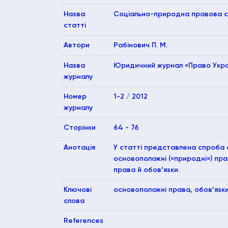
Назва
Соціально-природна правова си
статті
Автори
Рабінович П. М.
Назва
Юридичний журнал «Право Украї
журналу
Номер
1-2 / 2012
журналу
Сторінки
64 - 76
Анотація
У статті представлена спроба 
основоположні («природні») прав
права й обов’язки.
Ключові
основоположні права, обов’язк
слова
References