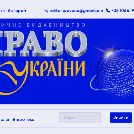
ти
Авторам
editor.pravoua@gmail.com
+38 (066) 
талог
Відеотека