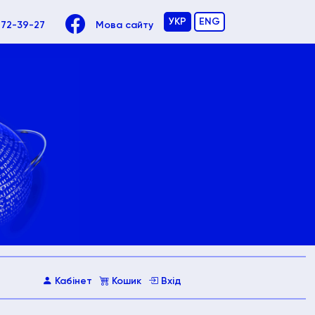
УКР
ENG
972-39-27
Мова сайту
Кабінет
Кошик
Вхід