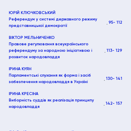
ЮРІЙ КЛЮЧКОВСЬКИЙ
Референдум у системі державного режиму
95
- 112
представницької демократії
ВІКТОР МЕЛЬНИЧЕНКО
Правове регулювання всеукраїнського
референдуму за народною ініціативою і
113
- 129
розвиток народовладдя
ІРИНА КУЯН
Парламентські слухання як форма і засіб
130
- 141
забезпечення народовладдя в Україні
ІРИНА КРЕСІНА
Виборність суддів як реалізація принципу
142
- 157
народовладдя