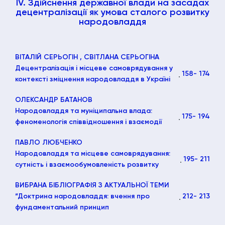
ІV. Здійснення державної влади на засадах
децентралізації як умова сталого розвитку
народовладдя
ВІТАЛІЙ СЕРЬОГІН
, СВІТЛАНА СЕРЬОГІНА
Децентралізація і місцеве самоврядування у
158
- 174
контексті зміцнення народовладдя в Україні
ОЛЕКСАНДР БАТАНОВ
Народовладдя та муніципальна влада:
175
- 194
феноменологія співвідношення і взаємодії
ПАВЛО ЛЮБЧЕНКО
Народовладдя та місцеве самоврядування:
195
- 211
сутність і взаємообумовленість розвитку
ВИБРАНА БІБЛІОГРАФІЯ З АКТУАЛЬНОЇ ТЕМИ
“Доктрина народовладдя: вчення про
212
- 213
фундаментальний принцип