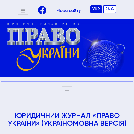
УКР
ENG
Мова сайту
ЮРИДИЧНИЙ ЖУРНАЛ «ПРАВО
УКРАЇНИ» (УКРАЇНОМОВНА ВЕРСІЯ)