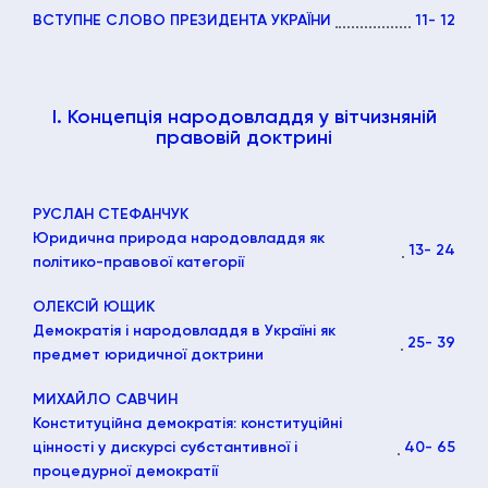
ВСТУПНЕ СЛОВО ПРЕЗИДЕНТА УКРАЇНИ
11
- 12
І. Концепція народовладдя у вітчизняній
правовій доктрині
РУСЛАН СТЕФАНЧУК
Юридична природа народовладдя як
13
- 24
політико-правової категорії
ОЛЕКСІЙ ЮЩИК
Демократія і народовладдя в Україні як
25
- 39
предмет юридичної доктрини
МИХАЙЛО САВЧИН
Конституційна демократія: конституційні
цінності у дискурсі субстантивної і
40
- 65
процедурної демократії