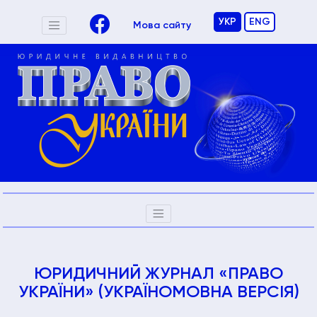
УКР
ENG
Мова сайту
ЮРИДИЧНИЙ ЖУРНАЛ «ПРАВО
УКРАЇНИ» (УКРАЇНОМОВНА ВЕРСІЯ)