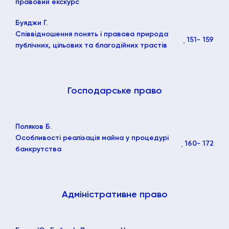
правовий екскурс
Буяджи Г.
Співвідношення понять і правова природа
151
- 159
публічних, цільових та благодійних трастів
Господарське право
Поляков Б.
Особливості реалізація майна у процедурі
160
- 172
банкрутства
Адміністративне право