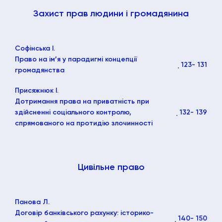
Захист прав людини і громадянина
Софінська І.
Право на ім’я у парадигмі концепції
123
- 131
громадянства
Присяжнюк І.
Дотримання права на приватність при
здійсненні соціального контролю,
132
- 139
спрямованого на протидію злочинності
Цивільне право
Панова Л.
Договір банківського рахунку: історико-
140
- 150