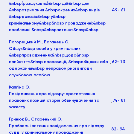
&nbsp(розшукових)&nbsp дій&nbsp для
&nbspотримання &nbspокремих&nbsp видів
49
- 61
&nbspдоказів&nbsp у&nbsp
кримінальному&nbsp&nbsp провадженні:&nbsp
проблемні &nbsp&nbspпитання&nbsp&nbsp
Погорецький М., Баганець О.
Обшук&nbsp особи у кримінальних
&nbspпровадженнях&nbspщодо&nbsp
прийняття&nbsp пропозиції, &nbspобіцянки або
62
- 73
одержання&nbsp неправомірної вигоди
службовою особою
Капліна О.
Повідомлення про підозру: протистояння
правових позицій сторін обвинувачення та
74
- 81
захисту
Гринюк В., Старенький О.
Проблемні питання повідомлення про підозру
82
- 94
судді у кримінальному провадженні