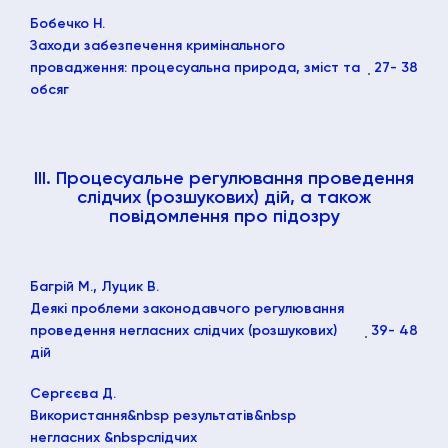
Бобечко Н.
Заходи забезпечення кримінального
провадження: процесуальна природа, зміст та
27
- 38
обсяг
III. Процесуальне регулювання проведення
слідчих (розшукових) дій, а також
повідомлення про підозру
Багрій М., Луцик В.
Деякі проблеми законодавчого регулювання
проведення негласних слідчих (розшукових)
39
- 48
дій
Сергєєва Д.
Використання&nbsp результатів&nbsp
негласних &nbspслідчих