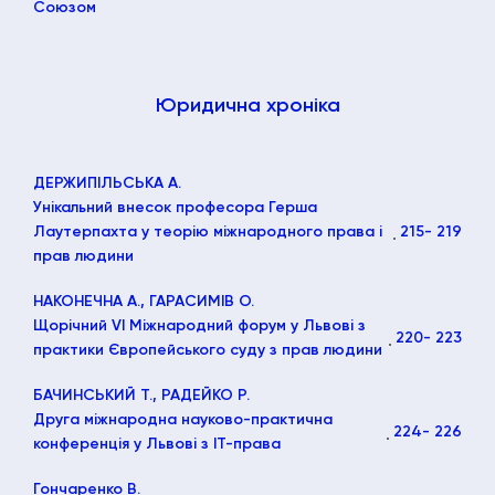
Союзом
Юридична хроніка
ДЕРЖИПІЛЬСЬКА А.
Унікальний внесок професора Герша
Лаутерпахта у теорію міжнародного права і
215
- 219
прав людини
НАКОНЕЧНА А., ГАРАСИМІВ О.
Щорічний VI Міжнародний форум у Львові з
220
- 223
практики Європейського суду з прав людини
БАЧИНСЬКИЙ Т., РАДЕЙКО Р.
Друга міжнародна науково-практична
224
- 226
конференція у Львові з ІТ-права
Гончаренко В.