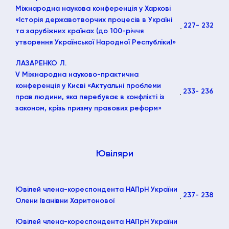
Міжнародна наукова конференція у Харкові
«Історія державотворчих процесів в Україні
227
- 232
та зарубіжних країнах (до 100-річчя
утворення Української Народної Республіки)»
ЛАЗАРЕНКО Л.
V Міжнародна науково-практична
конференція у Києві «Актуальні проблеми
233
- 236
прав людини, яка перебуває в конфлікті із
законом, крізь призму правових реформ»
Ювіляри
Ювілей члена-кореспондента НАПрН України
237
- 238
Олени Іванівни Харитонової
Ювілей члена-кореспондента НАПрН України