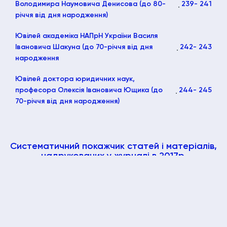
Володимира Наумовича Денисова (до 80-
239
- 241
річчя від дня народження)
Ювілей академіка НАПрН України Василя
Івановича Шакуна (до 70-річчя від дня
242
- 243
народження
Ювілей доктора юридичних наук,
професора Олексія Івановича Ющика (до
244
- 245
70-річчя від дня народження)
Систематичний покажчик статей і матеріалів,
надрукованих у журналі в 2017р.
Систематичний покажчик статей і
246
- 262
матеріалів, надрукованих у журналі в 2017 р.