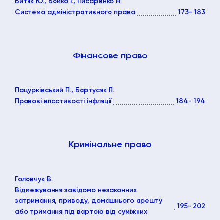
Битяк Ю., Бойко І., Писаренко Н.
Система адміністративного права
173
- 183
Фінансове право
Пацурківський П., Бартусяк П.
Правові властивості інфляції
184
- 194
Кримінальне право
Головчук В.
Відмежування завідомо незаконних
затримання, приводу, домашнього арешту
195
- 202
або тримання під вартою від суміжних