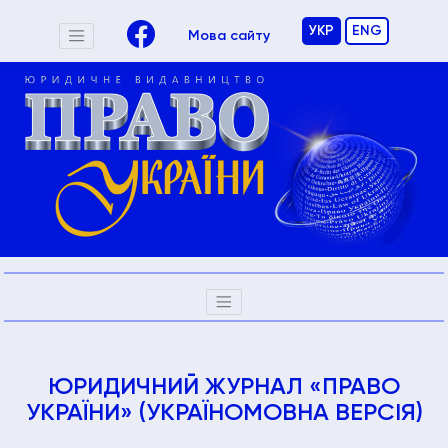
УКР
ENG
Мова сайту
ЮРИДИЧНИЙ ЖУРНАЛ «ПРАВО
УКРАЇНИ» (УКРАЇНОМОВНА ВЕРСІЯ)