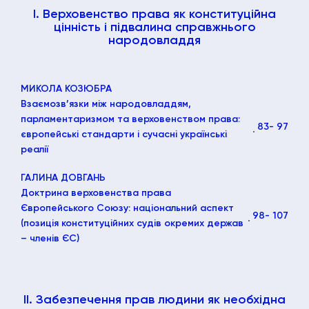
І. Верховенство права як конституційна
цінність і підвалина справжнього
народовладдя
МИКОЛА КОЗЮБРА
Взаємозв’язки між народовладдям,
парламентаризмом та верховенством права:
83
- 97
європейські стандарти і сучасні українські
реалії
ГАЛИНА ДОВГАНЬ
Доктрина верховенства права
Європейського Союзу: національний аспект
98
- 107
(позиція конституційних судів окремих держав
– членів ЄС)
ІІ. Забезпечення прав людини як необхідна