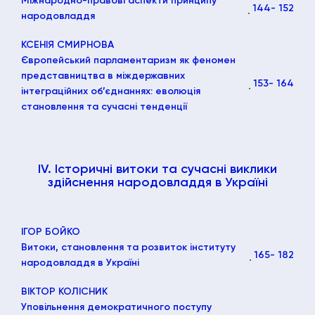
Міжнародно-правові аспекти принципу
144
- 152
народовладдя
КСЕНІЯ СМИРНОВА
Європейський парламентаризм як феномен
представництва в міждержавних
153
- 164
інтеграційних об’єднаннях: еволюція
становлення та сучасні тенденції
IV. Історичні витоки та сучасні виклики
здійснення народовладдя в Україні
ІГОР БОЙКО
Витоки, становлення та розвиток інституту
165
- 182
народовладдя в Україні
ВІКТОР КОЛІСНИК
Уповільнення демократичного поступу