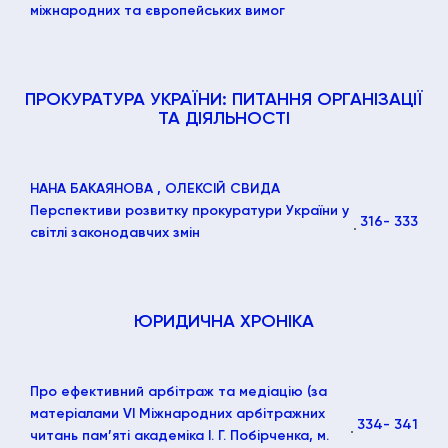
міжнародних та європейських вимог
ПРОКУРАТУРА УКРАЇНИ: ПИТАННЯ ОРГАНІЗАЦІЇ
ТА ДІЯЛЬНОСТІ
НАНА БАКАЯНОВА
, ОЛЕКСІЙ СВИДА
Перспективи розвитку прокуратури України у
316
- 333
світлі законодавчих змін
ЮРИДИЧНА ХРОНІКА
Про ефективний арбітраж та медіацію (за
матеріалами VІ Міжнародних арбітражних
334
- 341
читань пам’яті академіка І. Г. Побірченка, м.